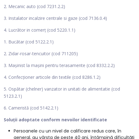
2. Mecanic auto (cod 7231.2.2)
3. Instalator incalzire centrale si gaze (cod 7136.0.4)
4. Lucrător in comerț (cod 5220.1.1)
1. Bucătar (cod 5122.2.1)
2. Zidar-rosar-tencuitor (cod 711205)
3. Mașinist la mașini pentru terasamente (cod 8332.2.2)
4. Confecționer articole din textile (cod 8286.1.2)
5. Ospătar (chelner) vanzator in unitati de alimentatie (cod
5123.2.1)
6. Cameristă (cod 5142.2.1)
Soluții adoptate conform nevoilor identificate
Persoanele cu un nivel de calificare redus care, în
general, au vârsta de peste 40 ani, întâmpină dificultăți