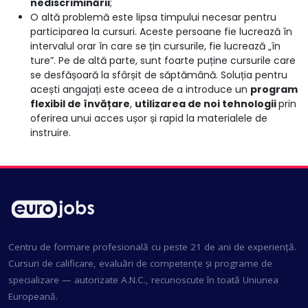
nediscriminării
;
O altă problemă este lipsa timpului necesar pentru
participarea la cursuri. Aceste persoane fie lucrează în
intervalul orar în care se țin cursurile, fie lucrează „în
ture”. Pe de altă parte, sunt foarte puține cursurile care
se desfășoară la sfârșit de săptămână. Soluția pentru
acești angajați este aceea de a introduce un
program
flexibil de învățare
,
utilizarea de noi tehnologii
prin
oferirea unui acces ușor și rapid la materialele de
instruire.
Centru de formare profesională cu peste 21 de ani de experiență.
Cursuri de calificare, evaluări de competențe și programe de
specializare — autorizate A.N.C., recunoscute în toată Uniunea
Europeană.