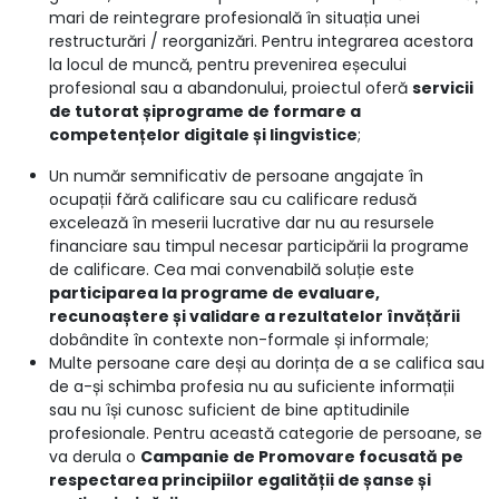
mari de reintegrare profesională în situația unei
restructurări / reorganizări. Pentru integrarea acestora
la locul de muncă, pentru prevenirea eșecului
profesional sau a abandonului, proiectul oferă
servicii
de tutorat și
programe de formare a
competențelor digitale și lingvistice
;
Un număr semnificativ de persoane angajate în
ocupații fără calificare sau cu calificare redusă
excelează în meserii lucrative dar nu au resursele
financiare sau timpul necesar participării la programe
de calificare. Cea mai convenabilă soluție este
participarea la programe de evaluare,
recunoaștere și validare a rezultatelor învățării
dobândite în contexte non-formale și informale;
Multe persoane care deși au dorința de a se califica sau
de a-și schimba profesia nu au suficiente informații
sau nu își cunosc suficient de bine aptitudinile
profesionale. Pentru această categorie de persoane, se
va derula o
Campanie de Promovare focusată pe
respectarea principiilor egalității de șanse și