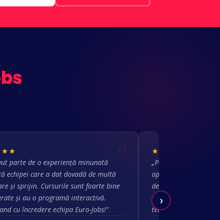
obs
★★★
★★★★★
ut parte de o experiență minunată
„Parcurgerea cursului
tă echipei care a dat dovadă de multă
oportunitatea de a e
re și sprijin. Cursurile sunt foarte bine
de desfășurare mi-a de
›
urate și au o programă interactivă.
— am avut acces și la
nd cu încredere echipa Euro-Jobs!"
teorie. O experiență 