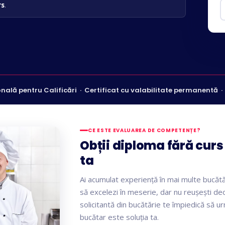
rs
.
nală pentru Calificări · Certificat cu valabilitate permanentă 
CE ESTE EVALUAREA DE COMPETENȚE?
Obții diploma fără curs
ta
Ai acumulat experiență în mai multe bucătări
să excelezi în meserie, dar nu reușești d
solicitantă din bucătărie te împiedică să 
bucătar este soluția ta.