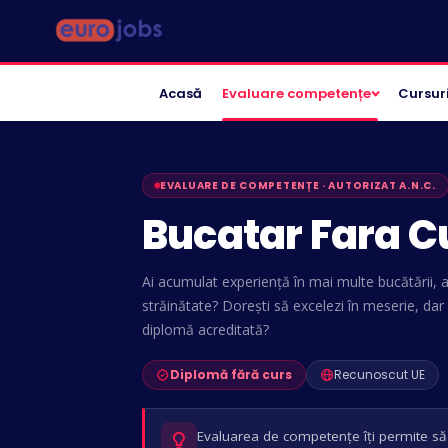
Acasă
Evaluare competențe
Cursur
EVALUARE DE COMPETENȚE · AUTORIZAT A.N.C.
Bucatar Fara C
Ai acumulat experiență în mai multe bucătării, at
străinătate? Dorești să excelezi în meserie, dar
diplomă acreditată?
Diplomă fără curs
Recunoscut UE
Evaluarea de competențe îți permite să