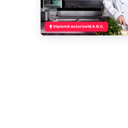
Diplomă autorizată A.N.C.