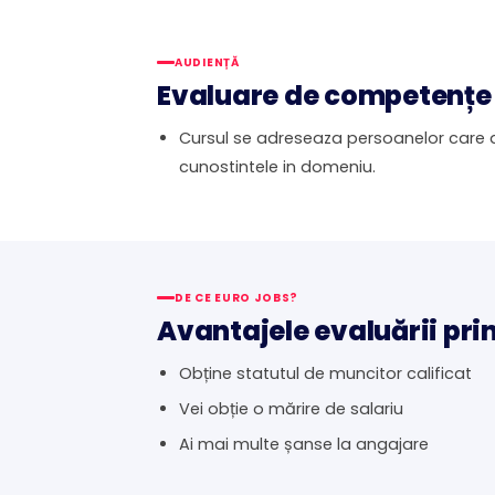
AUDIENȚĂ
Evaluare de competențe 
Cursul se adreseaza persoanelor care a
cunostintele in domeniu.
DE CE EURO JOBS?
Avantajele evaluării pri
Obține statutul de muncitor calificat
Vei obție o mărire de salariu
Ai mai multe șanse la angajare