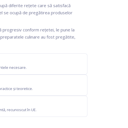
upă diferite rețete care să satisfacă
 el se ocupă de pregătirea produselor
 progresiv conform rețetei, le pune la
 preparatele culinare au fost pregătite,
entele necesare.
actice și teoretice.
entă, recunoscut în UE.