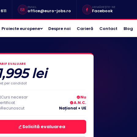
EMAIL
URMĂREȘTE-NE
611
office@euro-jobs.ro
Facebook
Proiecte europene
Despre noi
Carieră
Contact
Blog
ARIF EVALUARE
1,995 lei
reț per candidat
Curs necesar
Nu
ertificat
A.N.C.
Recunoscut
Național + UE
Solicită evaluarea