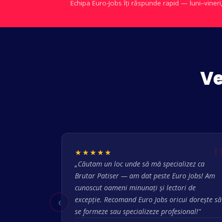
Echipa Euro-Jobs îți răspunde rapid — luni–vineri
Ve
★★★★★
„Căutam un loc unde să mă specializez ca
Brutar Patiser — am dat peste Euro Jobs! Am
cunoscut oameni minunați și lectori de
‹
excepție. Recomand Euro Jobs oricui dorește să
se formeze sau specializeze profesional!"