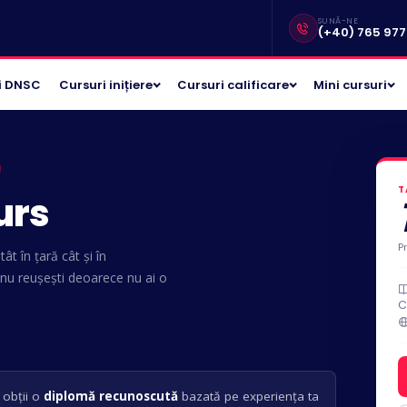
SUNĂ-NE
(+40) 765 977 
i DNSC
Cursuri inițiere
Cursuri calificare
Mini cursuri
T
urs
P
ât în țară cât și în
 nu reușești deoarece nu ai o
C
 obții o
diplomă recunoscută
bazată pe experiența ta