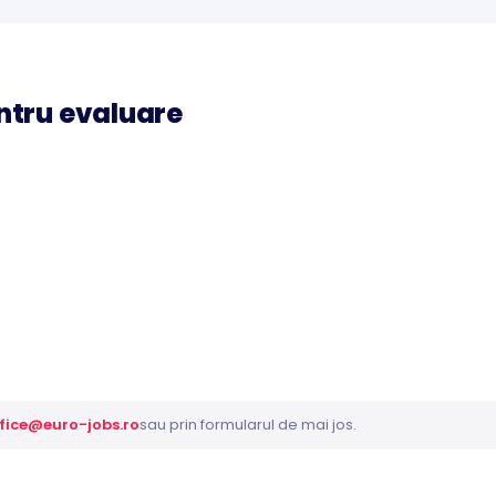
tru evaluare
fice@euro-jobs.ro
sau prin formularul de mai jos.