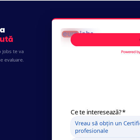
ta
ută
 Jobs te va
de evaluare.