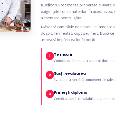
Bucătarul
realizează preparate culinare d
exigențele consumatorilor. În acest scop,
alimentare pentru gătit
Măsoară cantitățile necesare, le amestecă
dospit, fermentat, copt sau fiert. După ce
urmează împărțirea lor în porții
Te înscrii
1
Completezi formularul și trimiți docum
Susții evaluarea
2
Evaluatorul verifică competențele tale pr
Primești diploma
3
Certificat A.N.C. cu valabilitate perman