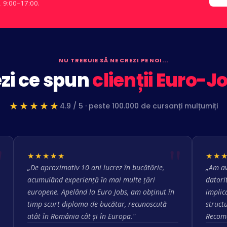
, 9:00–17:00.
NU TREBUIE SĂ NE CREZI PE NOI...
zi ce spun
clienții Euro-J
★★★★★
4.9 / 5 · peste 100.000 de cursanți mulțumiți
★★★★★
★★
„De aproximativ 10 ani lucrez în bucătărie,
„Am av
acumulând experiență în mai multe țări
datori
europene. Apelând la Euro Jobs, am obținut în
implica
timp scurt diploma de bucătar, recunoscută
struct
atât în România cât și în Europa."
Recoma