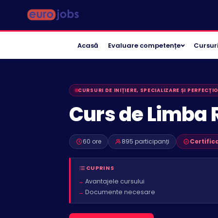
Acasă
Evaluare competențe
Cursur
CURSURI DE INIȚIERE, SPECIALIZARE ȘI PERFECȚI
Curs de Limba
60 ore
895 participanți
Certific
CUPRINS
Avantajele cursului
Documente necesare