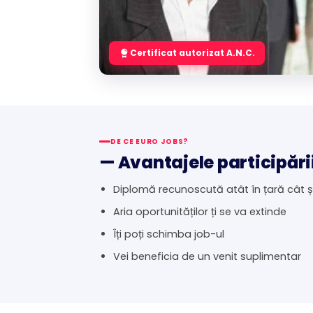
Certificat autorizat A.N.C.
DE CE EURO JOBS?
— Avantajele participări
Diplomă recunoscută atât în țară cât ș
Aria oportunităților ți se va extinde
Îți poți schimba job-ul
Vei beneficia de un venit suplimentar