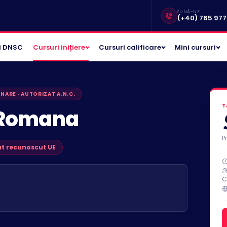
SUNĂ-NE
(+40) 765 977 
i DNSC
Cursuri inițiere
Cursuri calificare
Mini cursuri
ONARE · AUTORIZAT A.N.C.
T
 Romana
P
at recunoscut UE
C