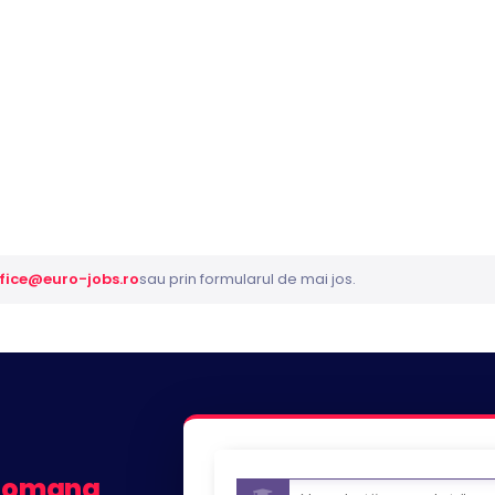
fice@euro-jobs.ro
sau prin formularul de mai jos.
 Romana