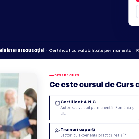
Ministerul Educației
· Certificat cu valabilitate permanentă · 
DESPRE CURS
Ce este cursul de Cur
Certificat A.N.C.
Autorizat, valabil permanent în România și
UE.
Traineri experți
Lectori cu experiență practică reală în