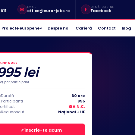
EMAIL
URMĂREȘTE-NE
611
office@euro-jobs.ro
Facebook
Proiecte europene
Despre noi
Carieră
Contact
Blog
ARIF CURS
995 lei
reț per participant
Durată
60 ore
Participanți
895
ertificat
A.N.C.
Recunoscut
Național + UE
Înscrie-te acum