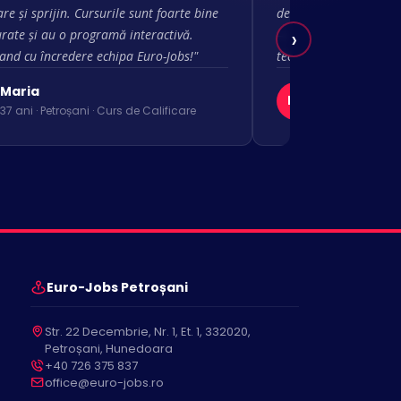
re și sprijin. Cursurile sunt foarte bine
de desfășurare mi-a de
›
urate și au o programă interactivă.
— am avut acces și la
nd cu încredere echipa Euro-Jobs!"
teorie. O experiență 
Maria
Lavinia
LC
37 ani · Petroșani · Curs de Calificare
23 ani · Deva · 
Euro-Jobs Petroșani
Str. 22 Decembrie, Nr. 1, Et. 1, 332020,
Petroșani, Hunedoara
+40 726 375 837
office@euro-jobs.ro