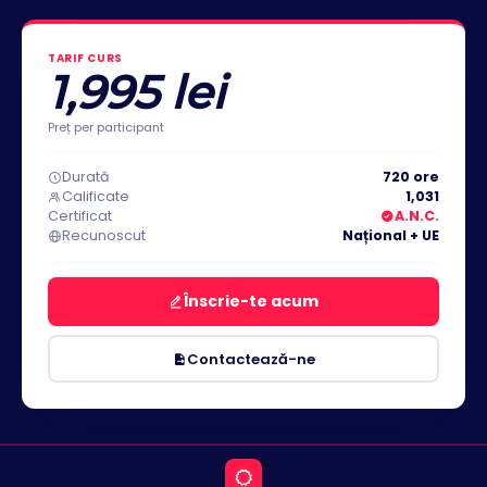
TARIF CURS
1,995 lei
Preț per participant
Durată
720 ore
Calificate
1,031
Certificat
A.N.C.
Recunoscut
Național + UE
Înscrie-te acum
Contactează-ne