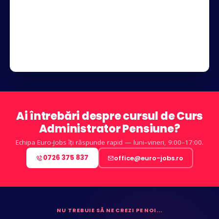
Ai întrebări despre cursul de Curs
Administrator Pensiune?
Echipa Euro-Jobs îți răspunde rapid — luni–vineri, 9:00–17:00.
0726 375 837
office@euro-jobs.ro
NU TREBUIE SĂ NE CREZI PE NOI...