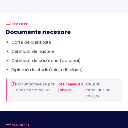
ÎNSCRIERE
Documente necesare
Carte de identitate
Certificat de naștere
Certificat de căsătorie (opțional)
Diplomă de studii (minim 10 clase)
Documentele se pot
office@euro-
sau prin
trimite pe email la
jobs.ro
formularul de
mai jos.
ÎNSCRIE-TE