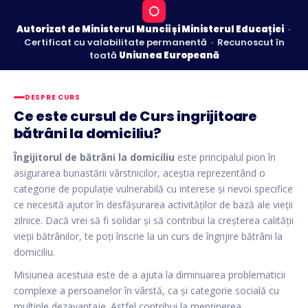
Autorizat de Ministerul Muncii și Ministerul Educației
·
Certificat cu valabilitate permanentă · Recunoscut în
toată
Uniunea Europeană
DESPRE CURS
Ce este cursul de Curs ingrijitoare
bătrâni la domiciliu?
Îngijitorul de bătrâni la domiciliu
este principalul pion în
asigurarea bunastării vârstnicilor, aceștia reprezentând o
categorie de populație vulnerabilă cu interese și nevoi specifice
ce necesită ajutor în desfășurarea activităților de bază ale vieții
zilnice. Dacă vrei să fi solidar și să contribui la creșterea calității
vieții bătrânilor, te poți înscrie la un curs de îngrijire bătrâni la
domiciliu.
Misiunea acestuia este de a ajuta la diminuarea problematicii
complexe a persoanelor în vârstă, ca și categorie socială cu
multiple dezavantaje. Astfel contribui la menținerea