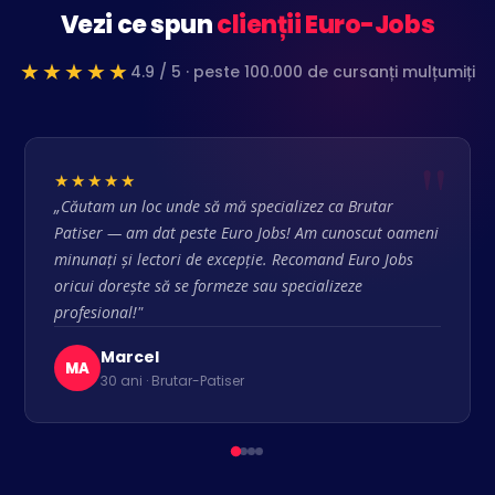
Vezi ce spun
clienții Euro-Jobs
★★★★★
4.9 / 5 · peste 100.000 de cursanți mulțumiți
★★★★★
„Căutam un loc unde să mă specializez ca Brutar
Patiser — am dat peste Euro Jobs! Am cunoscut oameni
minunați și lectori de excepție. Recomand Euro Jobs
oricui dorește să se formeze sau specializeze
profesional!"
Marcel
MA
30 ani · Brutar-Patiser