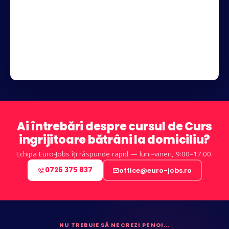
Ai întrebări despre cursul de Curs
ingrijitoare bătrâni la domiciliu?
Echipa Euro-Jobs îți răspunde rapid — luni–vineri, 9:00–17:00.
0726 375 837
office@euro-jobs.ro
NU TREBUIE SĂ NE CREZI PE NOI...