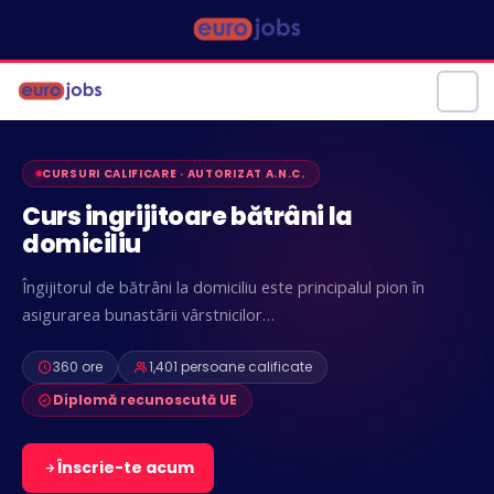
CURSURI CALIFICARE · AUTORIZAT A.N.C.
Curs ingrijitoare bătrâni la
domiciliu
Îngijitorul de bătrâni la domiciliu este principalul pion în
asigurarea bunastării vârstnicilor…
360 ore
1,401 persoane calificate
Diplomă recunoscută UE
Înscrie-te acum