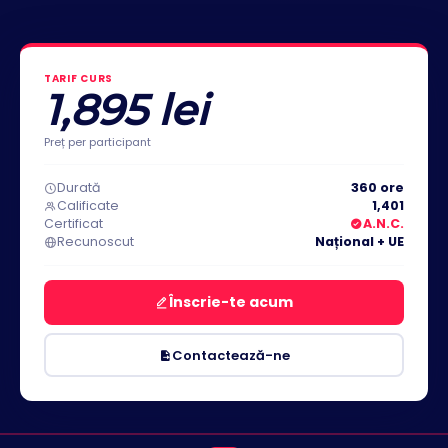
TARIF CURS
1,895 lei
Preț per participant
Durată
360 ore
Calificate
1,401
Certificat
A.N.C.
Recunoscut
Național + UE
Înscrie-te acum
Contactează-ne