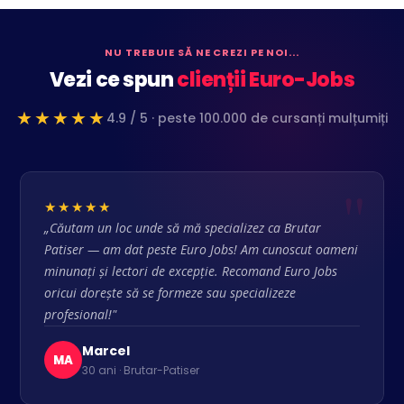
NU TREBUIE SĂ NE CREZI PE NOI...
Vezi ce spun
clienții Euro-Jobs
★★★★★
4.9 / 5 · peste 100.000 de cursanți mulțumiți
★★★★★
„Căutam un loc unde să mă specializez ca Brutar
Patiser — am dat peste Euro Jobs! Am cunoscut oameni
minunați și lectori de excepție. Recomand Euro Jobs
oricui dorește să se formeze sau specializeze
profesional!"
Marcel
MA
30 ani · Brutar-Patiser